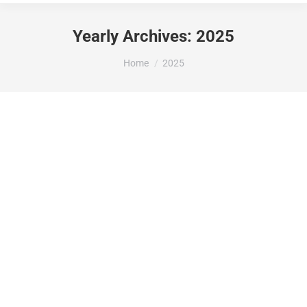
Yearly Archives:
2025
You are here:
Home
2025
La Vall Verda: materials per als negocis