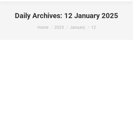
Daily Archives:
12 January 2025
You are here:
Home
2025
January
12
L’oficina Municipal de Medi Ambient ja