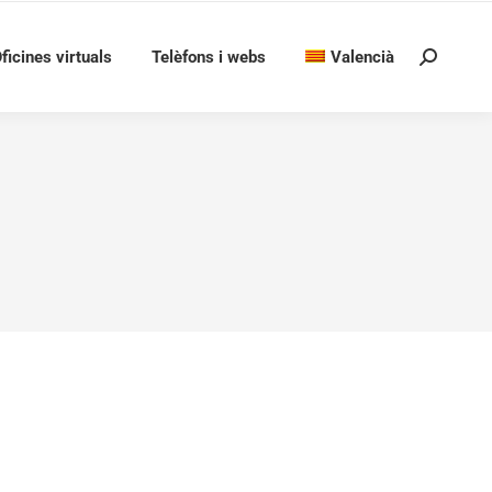
ficines virtuals
Telèfons i webs
Valencià
Search: