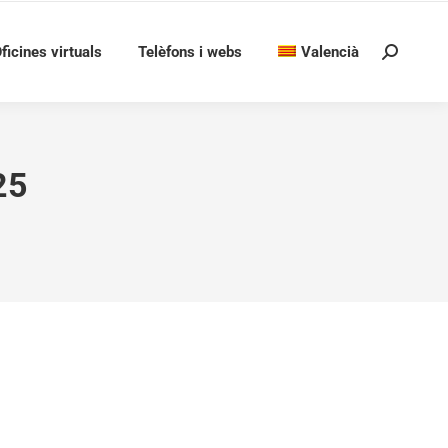
ficines virtuals
Telèfons i webs
Valencià
Search:
25