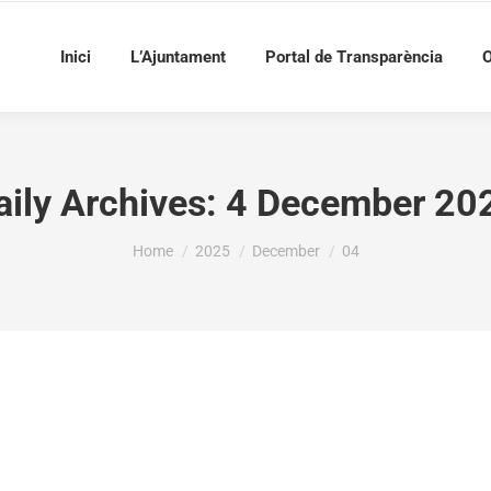
Inici
L’Ajuntament
Portal de Transparència
O
aily Archives:
4 December 20
You are here:
Home
2025
December
04