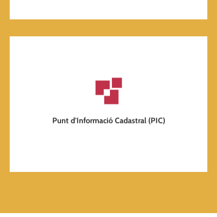
Busca el PIC més pròxim
Cita prèvia al: 96 640 65 53
Punt d'Informació Cadastral (PIC)
La Vall de Gallinera és punt d'informació cadastral.