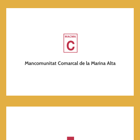
Pàgina web
MACMA, és el Centre d'Informació Juvenil Comarcal
Mancomunitat Comarcal de la Marina Alta
La seu de la Mancomunitat Cultural de la Marina Alta -