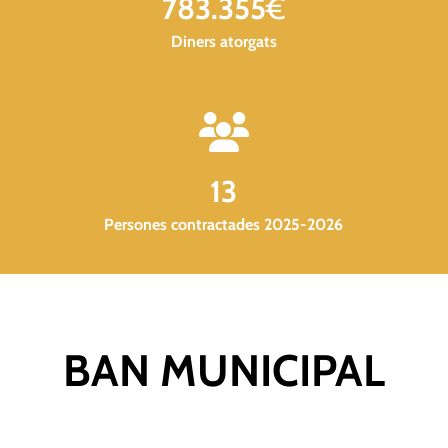
783.355
€
Diners atorgats
13
Persones contractades 2025-2026
BAN MUNICIPAL