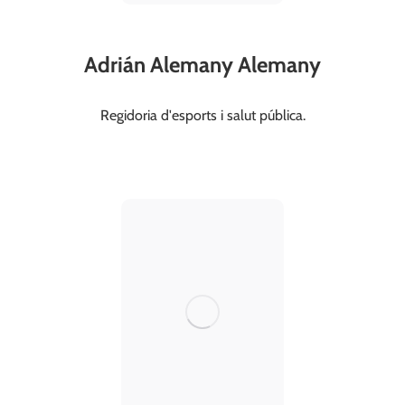
Adrián Alemany Alemany
Regidoria d'esports i salut pública.
social@valldegallinera.es
664 268 378