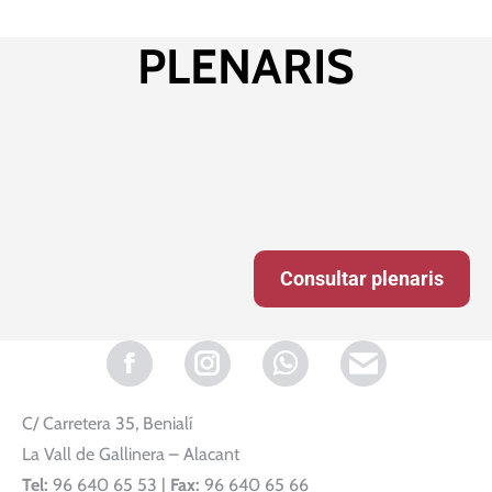
PLENARIS
Consultar plenaris
Facebook
Instagram
Whatsapp
C/ Carretera 35, Benialí
La Vall de Gallinera – Alacant
Tel:
96 640 65 53 |
Fax:
96 640 65 66