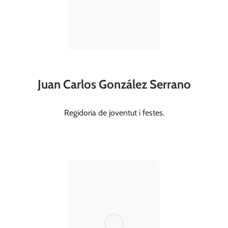
Juan Carlos González Serrano
Regidoria de joventut i festes.
cultura@valldegallinera.es
699 081 344