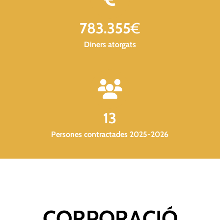
783.355
€
Diners atorgats
13
Persones contractades 2025-2026
CORPORACIÓ