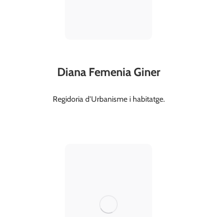
Diana Femenia Giner
regidoriaurbanisme@valldegallinera.es
Regidoria d'Urbanisme i habitatge.
663 518 369