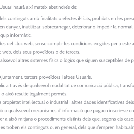
’Usuari haurà així mateix abstindre’s de:
els continguts amb finalitats o efectes il·lícits, prohibits en les pre
danyar, inutilitzar, sobrecarregar, deteriorar o impedir la normal ut
uip informàtic.
ides del Lloc web, sense complir les condicions exigides per a este 
c web, dels seus proveïdors o de tercers.
ualssevol altres sistemes físics o lògics que siguen susceptibles de 
’Ajuntament, tercers proveïdors i altres Usuaris.
públic a través de qualsevol modalitat de comunicació pública, trans
ts o això resulte legalment permés.
propietat intel·lectual o industrial i altres dades identificatives de
cció o qualssevol mecanismes d’informació que puguen inserir-se en 
er a això mitjans o procediments distints dels que, segons els casos
es troben els continguts o, en general, dels que s’empren habitual