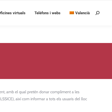
ficines virtuals
Telèfons i webs
Valencià
Search:
nt, amb el qual pretén donar compliment a les
(LSSICE), així com informar a tots els usuaris del lloc