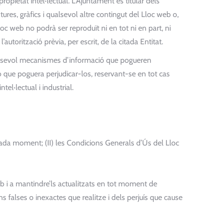
opietat intel·lectual. L’Ajuntament és titular dels
res, gràfics i qualsevol altre contingut del Lloc web o,
loc web no podrà ser reproduït ni en tot ni en part, ni
torització prèvia, per escrit, de la citada Entitat.
qualssevol mecanismes d’informació que pogueren
ó que poguera perjudicar-los, reservant-se en tot cas
el·lectual i industrial.
 a cada moment; (II) les Condicions Generals d’Ús del Lloc
b i a mantindre’ls actualitzats en tot moment de
 falses o inexactes que realitze i dels perjuís que cause