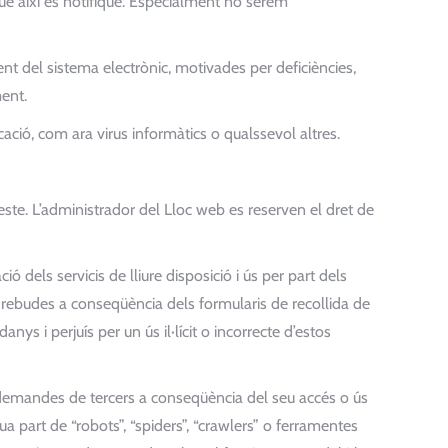
ue així es notifique. Especialment no serem
ent del sistema electrònic, motivades per deficiències,
ment.
ació, com ara virus informàtics o qualssevol altres.
ste. L’administrador del Lloc web es reserven el dret de
 dels servicis de lliure disposició i ús per part dels
 rebudes a conseqüència dels formularis de recollida de
ys i perjuís per un ús il·lícit o incorrecte d’estos
 demandes de tercers a conseqüència del seu accés o ús
ua part de “robots”, “spiders”, “crawlers” o ferramentes