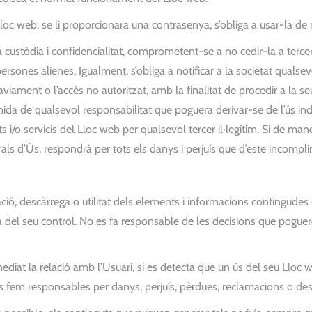
l Lloc web, se li proporcionara una contrasenya, s’obliga a usar-la 
custòdia i confidencialitat, comprometent-se a no cedir-la a terc
persones alienes. Igualment, s’obliga a notificar a la societat quals
traviament o l’accés no autoritzat, amb la finalitat de procedir a l
imida de qualsevol responsabilitat que poguera derivar-se de l’ús in
guts i/o servicis del Lloc web per qualsevol tercer il·legítim. Si de 
als d’Ús, respondrà per tots els danys i perjuís que d’este incompl
tzació, descàrrega o utilitat dels elements i informacions contingudes
a del seu control. No es fa responsable de les decisions que pogue
iat la relació amb l’Usuari, si es detecta que un ús del seu Lloc we
s fem responsables per danys, perjuís, pèrdues, reclamacions o des