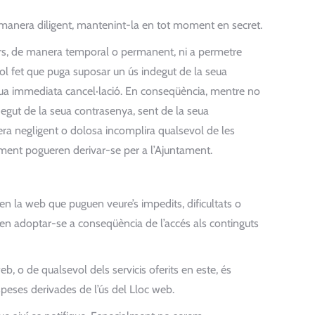
de manera diligent, mantenint-la en tot moment en secret.
ers, de manera temporal o permanent, ni a permetre
evol fet que puga suposar un ús indegut de la seua
a seua immediata cancel·lació. En conseqüència, mentre no
degut de la seua contrasenya, sent de la seua
manera negligent o dolosa incomplira qualsevol de les
iment pogueren derivar-se per a l’Ajuntament.
 en la web que puguen veure’s impedits, dificultats o
ren adoptar-se a conseqüència de l’accés als continguts
b, o de qualsevol dels servicis oferits en este, és
peses derivades de l’ús del Lloc web.