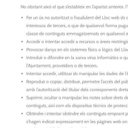
No obstant això el que s’estableix en l’apartat anterior, l
Fer un ús no autoritzat o fraudulent del Lloc web i/o d
interessos de tercers, o que de qualsevol forma puguen 
classe de continguts emmagatzemats en qualsevol eq
Accedir o intentar accedir a recursos o àrees restring
Provocar danys en els sistemes físics o lògics del Llo
Introduir o difondre en la xarxa virus informàtics o q
l’Ajuntament, proveïdors o de tercers.
Intentar accedir, utilitzar i/o manipular les dades de l
Reproduir o copiar, distribuir, permetre l’accés del 
amb l’autorització del titular dels corresponents dre
Suprimir, ocultar o manipular les notes sobre drets de 
continguts, així com els dispositius tècnics de prote
Obtindre i intentar obtindre els continguts emprant p
s’hagen indicat expressament en les pàgines web on 