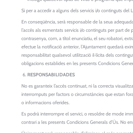
Si per a accedir a alguns dels servicis i/o continguts de
En conseqüència, serà responsable de la seua adequada 
l’accés als esmentats servicis i/o continguts per part de 
contrasenya, com, a títol enunciatiu, el seu robatori, ex
efectue la notificació anterior, l’Ajuntament quedarà ex
responsabilitat qualsevol utilització il·lícita dels contin
obligacions establides en les presents Condicions Gener
RESPONSABILIDADES
No es garanteix l’accés continuat, ni la correcta visuali
interromputs per factors o circumstàncies que estan for
o informacions oferides.
Es podrà interrompre el servici, o resoldre de mode immed
contrari a les presents Condicions Generals d’Ús. No en