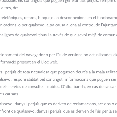
ossible, els continguts que puguen generar tals perjuís, sempre q
altres, de:
es telefòniques, retards, bloquejos o desconnexions en el funcionam
unicacions, o per qualsevol altra causa aliena al control de l’Ajunta
malignes de qualsevol tipus i a través de qualsevol mitjà de comunic
cionament del navegador o per l’ús de versions no actualitzades d’e
informació present en el Lloc web.
 perjuís de tota naturalesa que pogueren deure’s a la mala utilització
lsevol responsabilitat pel contingut i informacions que puguen ser
ls servicis de consultes i dubtes. D’altra banda, en cas de causar dan
cis causats.
ssevol danys i perjuís que es deriven de reclamacions, accions o
front de qualssevol danys i perjuís, que es deriven de l’ús per la se