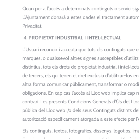
Quan per a l’accés a determinats continguts o servici siga 
L’Ajuntament donarà a estes dades el tractament automati
Privacitat.
PROPIETAT INDUSTRIAL I INTEL·LECTUAL
L’Usuari reconeix i accepta que tots els continguts que 
marques, o qualssevol altres signes susceptibles d’utilit
distintius, tots els drets de propietat industrial i intel·
de tercers, els qui tenen el dret exclusiu d’utilitzar-los 
altra forma comunicar públicament, transformar o modif
obligacions. En cap cas l’accés al Lloc web implica cap me
contrari. Les presents Condicions Generals d’Ús del Lloc 
pública del Lloc web i/o dels seus Continguts distints de
autorització específicament atorgada a este efecte per l’A
Els continguts, textos, fotografies, dissenys, logotips, i