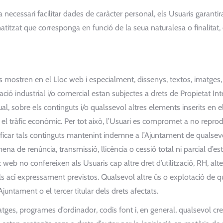
necessari facilitar dades de caràcter personal, els Usuaris garantiran 
tzat que corresponga en funció de la seua naturalesa o finalitat, e
es mostren en el Lloc web i especialment, dissenys, textos, imatges
zació industrial i/o comercial estan subjectes a drets de Propietat In
lectual, sobre els continguts i/o qualssevol altres elements inserits e
en el tràfic econòmic. Per tot això, l’Usuari es compromet a no reprodu
icar tals continguts mantenint indemne a l’Ajuntament de qualsevo
na de renúncia, transmissió, llicència o cessió total ni parcial d’es
web no confereixen als Usuaris cap altre dret d’utilització, RH, alte
ls ací expressament previstos. Qualsevol altre ús o explotació de qu
juntament o el tercer titular dels drets afectats.
matges, programes d’ordinador, codis font i, en general, qualsevol crea