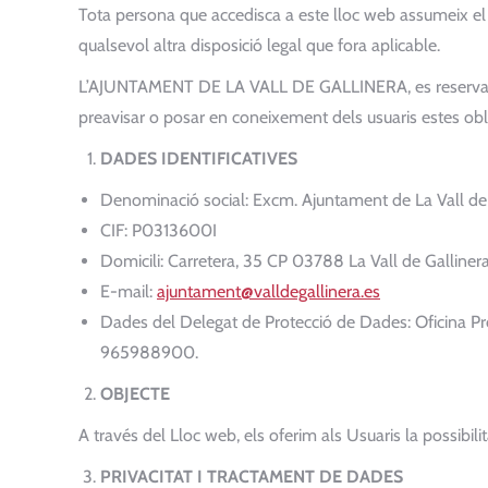
Tota persona que accedisca a este lloc web assumeix el 
qualsevol altra disposició legal que fora aplicable.
L’AJUNTAMENT DE LA VALL DE GALLINERA, es reserva el d
preavisar o posar en coneixement dels usuaris estes obl
DADES IDENTIFICATIVES
Denominació social: Excm. Ajuntament de La Vall de
CIF: P0313600I
Domicili: Carretera, 35 CP 03788 La Vall de Galliner
E-mail:
ajuntament@valldegallinera.es
Dades del Delegat de Protecció de Dades: Oficina Pr
965988900.
OBJECTE
A través del Lloc web, els oferim als Usuaris la possibilit
PRIVACITAT I TRACTAMENT DE DADES