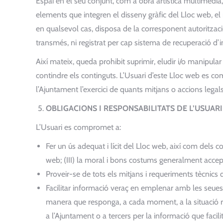
Espai en el seu conjunt, com a obra artística multimèdia, 
elements que integren el disseny gràfic del Lloc web, el 
en qualsevol cas, disposa de la corresponent autorització
transmés, ni registrat per cap sistema de recuperació d’in
Així mateix, queda prohibit suprimir, eludir i/o manipul
contindre els continguts. L’Usuari d’este Lloc web es co
l’Ajuntament l’exercici de quants mitjans o accions legals
OBLIGACIONS I RESPONSABILITATS DE L’USUAR
L’Usuari es compromet a:
Fer un ús adequat i lícit del Lloc web, així com dels c
web; (III) la moral i bons costums generalment accepta
Proveir-se de tots els mitjans i requeriments tècnics 
Facilitar informació veraç en emplenar amb les seues
manera que responga, a cada moment, a la situació real
a l’Ajuntament o a tercers per la informació que facilit