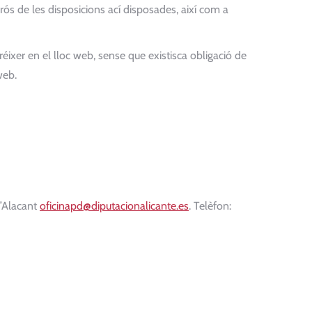
ós de les disposicions ací disposades, així com a
er en el lloc web, sense que existisca obligació de
web.
d’Alacant
oficinapd@diputacionalicante.es
. Telèfon: