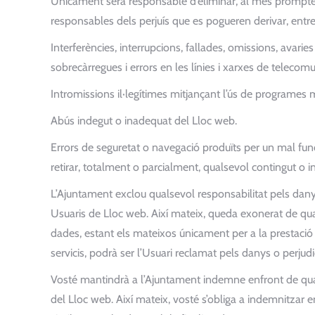
Únicament serà responsable d’eliminar, al més prompte p
responsables dels perjuís que es pogueren derivar, entre 
Interferències, interrupcions, fallades, omissions, avari
sobrecàrregues i errors en les línies i xarxes de telecom
Intromissions il·legítimes mitjançant l’ús de programes 
Abús indegut o inadequat del Lloc web.
Errors de seguretat o navegació produïts per un mal fun
retirar, totalment o parcialment, qualsevol contingut o 
L’Ajuntament exclou qualsevol responsabilitat pels danys i
Usuaris de Lloc web. Així mateix, queda exonerat de qua
dades, estant els mateixos únicament per a la prestació de
servicis, podrà ser l’Usuari reclamat pels danys o perjudi
Vosté mantindrà a l’Ajuntament indemne enfront de qual
del Lloc web. Així mateix, vosté s’obliga a indemnitzar en