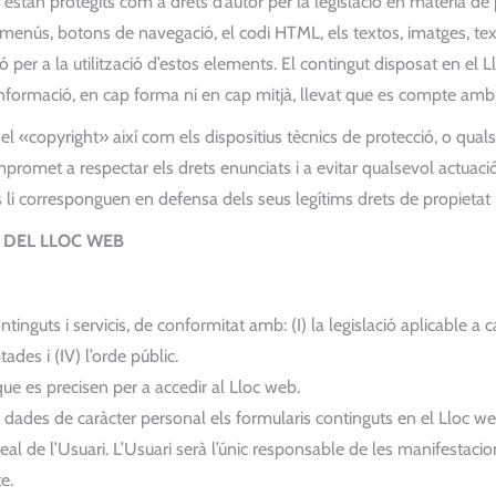
estan protegits com a drets d’autor per la legislació en matèria de pr
menús, botons de navegació, el codi HTML, els textos, imatges, textu
 per a la utilització d’estos elements. El contingut disposat en el L
formació, en cap forma ni en cap mitjà, llevat que es compte amb l’au
ar el «copyright» així com els dispositius tècnics de protecció, o 
mpromet a respectar els drets enunciats i a evitar qualsevol actuaci
 li corresponguen en defensa dels seus legítims drets de propietat int
I DEL LLOC WEB
ontinguts i servicis, de conformitat amb: (I) la legislació aplicable
des i (IV) l’orde públic.
que es precisen per a accedir al Lloc web.
 dades de caràcter personal els formularis continguts en el Lloc we
 de l’Usuari. L’Usuari serà l’únic responsable de les manifestacions
e.