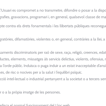
u, l’Usuari es compromet a no transmetre, difondre o posar a la disp
ografies, gravacions, programari i, en general, qualsevol classe de ma
 contra els drets fonamentals i les llibertats públiques reconegud
gratòries, difamatòries, violentes o, en general, contràries a la lle
aments discriminatoris per raó de sexe, raça, religió, creences, edat
es, elements, missatges i/o servicis delictius, violents, ofensius, no
’orde públic. Induïsca o puga induir a un estat inacceptable d’ansi
, de risc o nocives per a la salut i l’equilibri psíquic.
cció intel·lectual o industrial pertanyent a la societat o a tercers se
iar o a la pròpia imatge de les persones.
edisca el normal funcionament del Lloc web.