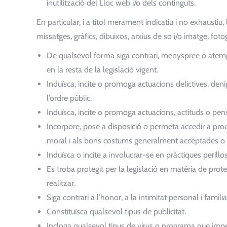
inutilització del Lloc web i/o dels continguts.
En particular, i a títol merament indicatiu i no exhausti
missatges, gràfics, dibuixos, arxius de so i/o imatge, fot
De qualsevol forma siga contrari, menyspree o atempte
en la resta de la legislació vigent.
Induïsca, incite o promoga actuacions delictives, deni
l’ordre públic.
Induïsca, incite o promoga actuacions, actituds o pens
Incorpore, pose a disposició o permeta accedir a product
moral i als bons costums generalment acceptades o a l
Induïsca o incite a involucrar-se en pràctiques perilloses
Es troba protegit per la legislació en matèria de prote
realitzar.
Siga contrari a l’honor, a la intimitat personal i famil
Constituïsca qualsevol tipus de publicitat.
Incloga qualsevol tipus de virus o programa que imp