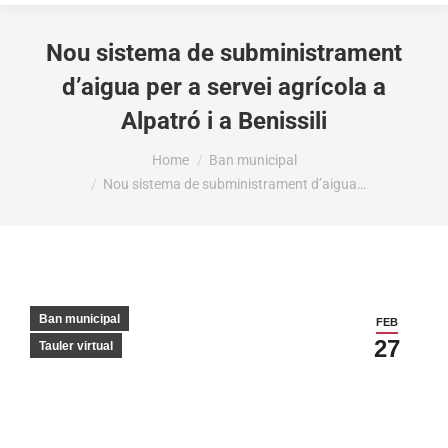
Nou sistema de subministrament
d’aigua per a servei agrícola a
Alpatró i a Benissili
You are here:
Home
Ban municipal
Nou sistema de subministrament d’aigua…
Ban municipal
FEB
27
Tauler virtual