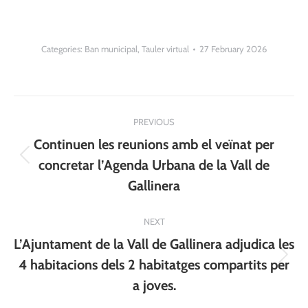
Categories:
Ban municipal
,
Tauler virtual
27 February 2026
Post
PREVIOUS
navigation
Continuen les reunions amb el veïnat per
Previous
concretar l’Agenda Urbana de la Vall de
post:
Gallinera
NEXT
L’Ajuntament de la Vall de Gallinera adjudica les
Next
4 habitacions dels 2 habitatges compartits per
post:
a joves.