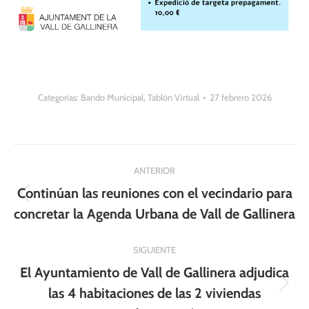
Categorías:
Bando Municipal
,
Tablón Virtual
27 febrero 2026
Navegación
ANTERIOR
entre
Continúan las reuniones con el vecindario para
Publicación
publicaciones
concretar la Agenda Urbana de Vall de Gallinera
anterior:
SIGUIENTE
El Ayuntamiento de Vall de Gallinera adjudica
Publicación
las 4 habitaciones de las 2 viviendas