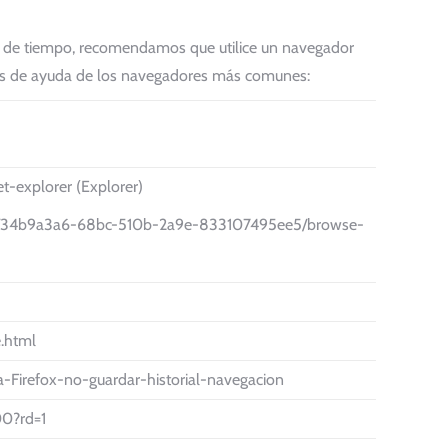
s de tiempo, recomendamos que utilice un navegador
nas de ayuda de los navegadores más comunes:
et-explorer (Explorer)
wers/34b9a3a6-68bc-510b-2a9e-833107495ee5/browse-
e.html
da-Firefox-no-guardar-historial-navegacion
00?rd=1