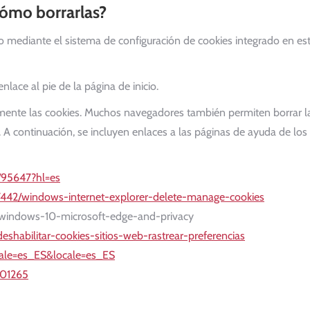
cómo borrarlas?
mediante el sistema de configuración de cookies integrado en este 
lace al pie de la página de inicio.
mente las cookies. Muchos navegadores también permiten borrar la
. A continuación, se incluyen enlaces a las páginas de ayuda de l
/95647?hl=es
/17442/windows-internet-explorer-delete-manage-cookies
ES/windows-10-microsoft-edge-and-privacy
-deshabilitar-cookies-sitios-web-rastrear-preferencias
cale=es_ES&locale=es_ES
201265