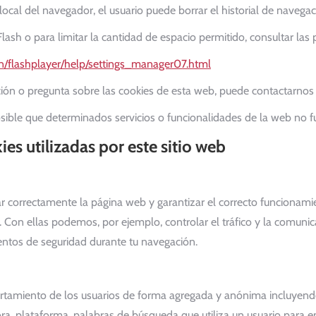
cal del navegador, el usuario puede borrar el historial de navegac
ash o para limitar la cantidad de espacio permitido, consultar la
/flashplayer/help/settings_manager07.html
ción o pregunta sobre las cookies de esta web, puede contactarnos 
osible que determinados servicios o funcionalidades de la web no 
es utilizadas por este sitio web
r correctamente la página web y garantizar el correcto funcionamie
ne. Con ellas podemos, por ejemplo, controlar el tráfico y la comunica
mentos de seguridad durante tu navegación.
portamiento de los usuarios de forma agregada y anónima incluyendo
 hora, plataforma, palabras de búsqueda que utiliza un usuario para