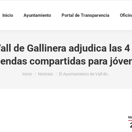
Inicio
Ayuntamiento
Portal de Transparencia
Oficin
ll de Gallinera adjudica las 4
iendas compartidas para jóve
Estás aquí:
Inicio
Noticias
El Ayuntamiento de Vall de…
M