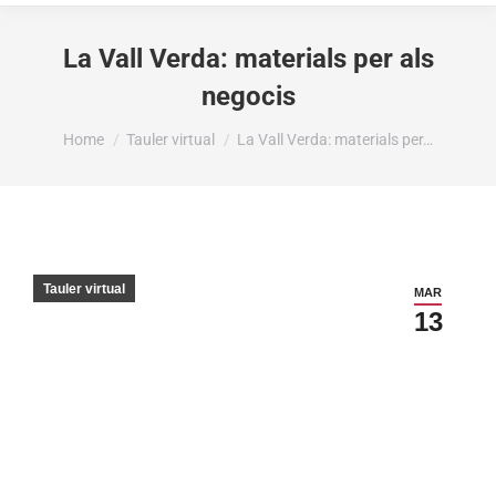
La Vall Verda: materials per als
negocis
You are here:
Home
Tauler virtual
La Vall Verda: materials per…
Tauler virtual
MAR
13