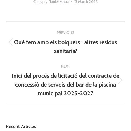
Category:
Tauler virtual
13 March 2025
Post
PREVIOUS
navigation
Què fem amb els bolquers i altres residus
Previous
sanitaris?
post:
NEXT
Inici del procés de licitació del contracte de
Next
concessió de serveis del bar de la piscina
post:
municipal 2025-2027
Recent Articles