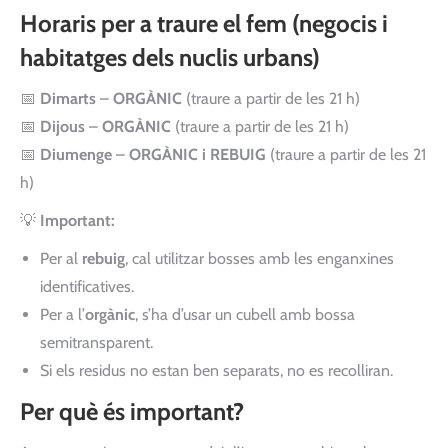
Horaris per a traure el fem (negocis i
habitatges dels nuclis urbans)
📅
Dimarts
–
ORGÀNIC
(traure a partir de les 21 h)
📅
Dijous
–
ORGÀNIC
(traure a partir de les 21 h)
📅
Diumenge
–
ORGÀNIC i REBUIG
(traure a partir de les 21
h)
💡
Important:
Per al
rebuig
, cal utilitzar bosses amb les enganxines
identificatives.
Per a l’
orgànic
, s’ha d’usar un cubell amb bossa
semitransparent.
Si els residus no estan ben separats, no es recolliran.
Per què és important?