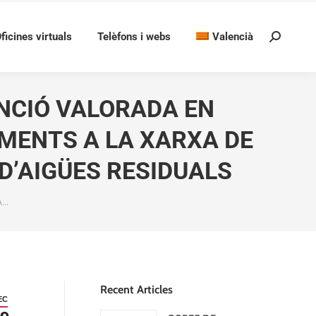
ficines virtuals
Telèfons i webs
Valencià
Search:
NCIÓ VALORADA EN
AMENTS A LA XARXA DE
D’AIGÜES RESIDUALS
A…
Recent Articles
EC