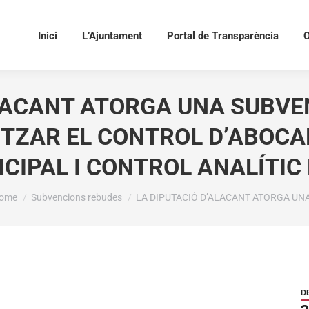
Inici
L’Ajuntament
Portal de Transparència
O
ALACANT ATORGA UNA SUBVE
LITZAR EL CONTROL D’ABOC
IPAL I CONTROL ANALÍTIC 
ou are here:
ome
Subvencions rebudes
LA DIPUTACIÓ D’ALACANT ATORGA UN
D