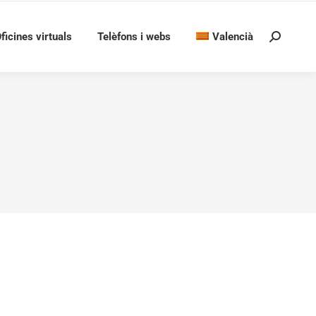
ficines virtuals
Telèfons i webs
Valencià
Search:
tat 2019