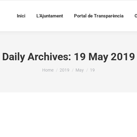
Inici
L’Ajuntament
Portal de Transparència
O
Daily Archives:
19 May 2019
You are here:
Home
2019
May
19
a la Campanya de Difusió de Música i Teatre, Anuali