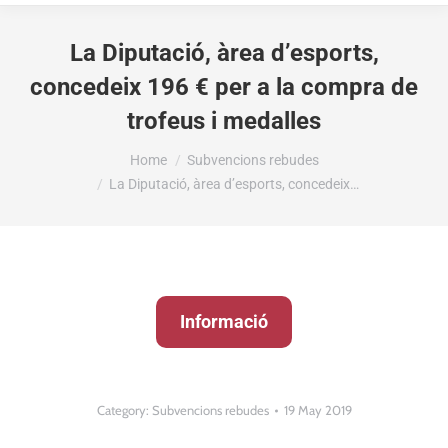
La Diputació, àrea d’esports,
concedeix 196 € per a la compra de
trofeus i medalles
You are here:
Home
Subvencions rebudes
La Diputació, àrea d’esports, concedeix…
Informació
Category:
Subvencions rebudes
19 May 2019