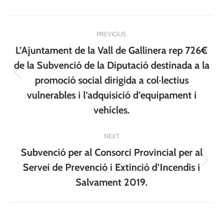
Post
PREVIOUS
navigation
L’Ajuntament de la Vall de Gallinera rep 726€
de la Subvenció de la Diputació destinada a la
Previous
promoció social dirigida a col·lectius
post:
vulnerables i l’adquisició d’equipament i
vehícles.
NEXT
Subvenció per al Consorci Provincial per al
Next
Servei de Prevenció i Extinció d’Incendis i
post:
Salvament 2019.