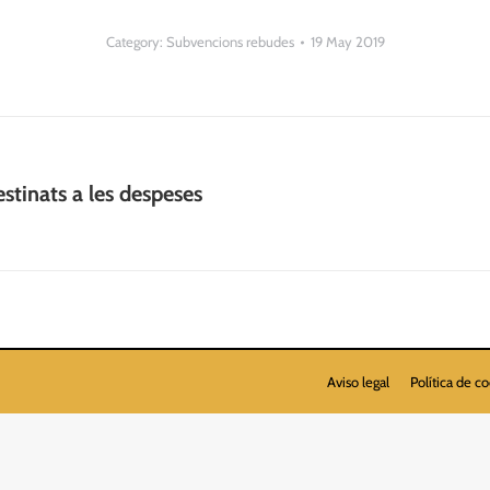
Category:
Subvencions rebudes
19 May 2019
tinats a les despeses
Next
post:
Aviso legal
Política de c