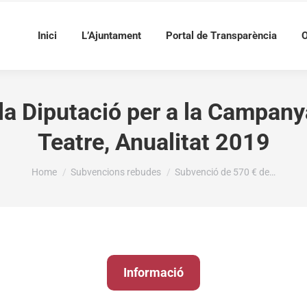
Inici
L’Ajuntament
Portal de Transparència
O
a Diputació per a la Campany
Teatre, Anualitat 2019
You are here:
Home
Subvencions rebudes
Subvenció de 570 € de…
Informació