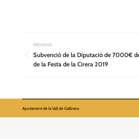
Post
PREVIOUS
navigation
Subvenció de la Diputació de 7000€ des
Previous
de la Festa de la Cirera 2019
post:
Ajuntament de la Vall de Gallinera