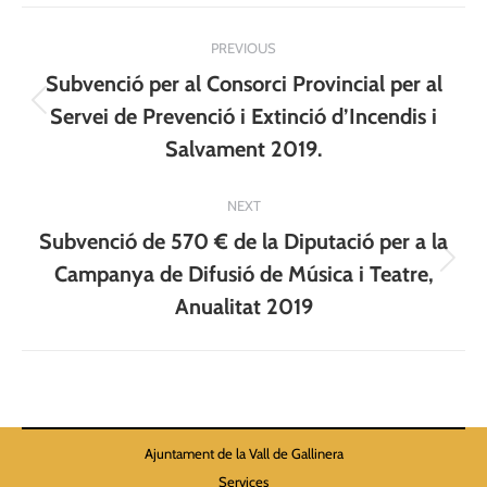
Post
PREVIOUS
navigation
Subvenció per al Consorci Provincial per al
Previous
Servei de Prevenció i Extinció d’Incendis i
post:
Salvament 2019.
NEXT
Subvenció de 570 € de la Diputació per a la
Next
Campanya de Difusió de Música i Teatre,
post:
Anualitat 2019
Ajuntament de la Vall de Gallinera
Services