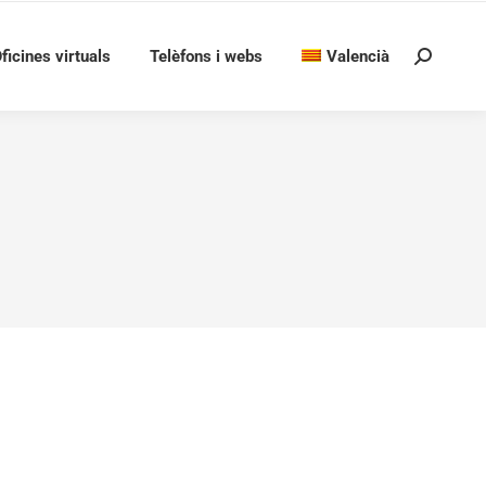
ficines virtuals
Telèfons i webs
Valencià
Search: