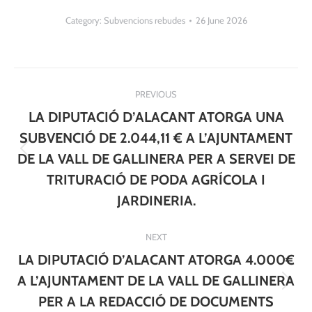
Category:
Subvencions rebudes
26 June 2026
Post
PREVIOUS
navigation
LA DIPUTACIÓ D’ALACANT ATORGA UNA
SUBVENCIÓ DE 2.044,11 € A L’AJUNTAMENT
Previous
DE LA VALL DE GALLINERA PER A SERVEI DE
post:
TRITURACIÓ DE PODA AGRÍCOLA I
JARDINERIA.
NEXT
LA DIPUTACIÓ D’ALACANT ATORGA 4.000€
A L’AJUNTAMENT DE LA VALL DE GALLINERA
Next
PER A LA REDACCIÓ DE DOCUMENTS
post: