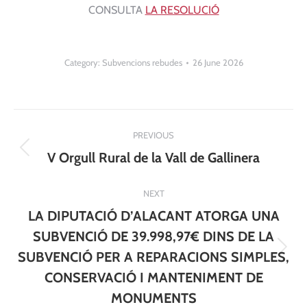
CONSULTA
LA RESOLUCIÓ
Category:
Subvencions rebudes
26 June 2026
Post
PREVIOUS
navigation
Previous
V Orgull Rural de la Vall de Gallinera
post:
NEXT
LA DIPUTACIÓ D’ALACANT ATORGA UNA
SUBVENCIÓ DE 39.998,97€ DINS DE LA
Next
SUBVENCIÓ PER A REPARACIONS SIMPLES,
post:
CONSERVACIÓ I MANTENIMENT DE
MONUMENTS