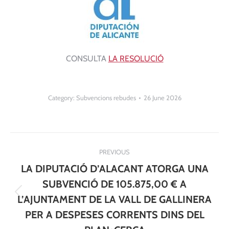
CONSULTA
LA RESOLUCIÓ
Category:
Subvencions rebudes
26 June 2026
Post
PREVIOUS
navigation
LA DIPUTACIÓ D’ALACANT ATORGA UNA
SUBVENCIÓ DE 105.875,00 € A
Previous
L’AJUNTAMENT DE LA VALL DE GALLINERA
post:
PER A DESPESES CORRENTS DINS DEL