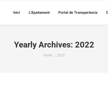
Inici
L’Ajuntament
Portal de Transparència
O
Yearly Archives:
2022
You are here:
Home
2022
57,37 EUROS A L’AJUNTAMENT DE LA VALL DE GA
 DE LA CONVOCATÒRIA PROGRAMES I ACTIVITATS