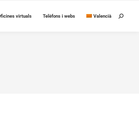
ficines virtuals
Telèfons i webs
Valencià
Search:
LLINERA PER AL IV ESCOLA DE
 D’IGUALTAT D’OPORTUNITATS I