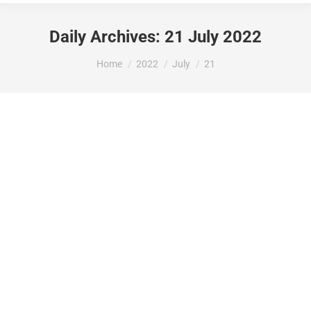
Daily Archives:
21 July 2022
You are here:
Home
2022
July
21
LA DIPUTACIÓ D’ALACANT ATORGA
1.760,00 EUROS A L’AJUNTAMENT DE
LA VALL DE GALLINERA PER
REPRESENTACIÓ INFANTIL EN
VALENCIÀ, DINTRE DE LA
CONVOCATÒRIA PER AL FOMENT DE
LA LLENGUA I CULTURA POPULAR