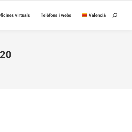
ficines virtuals
Telèfons i webs
Valencià
Search:
020
el motor i la bomba