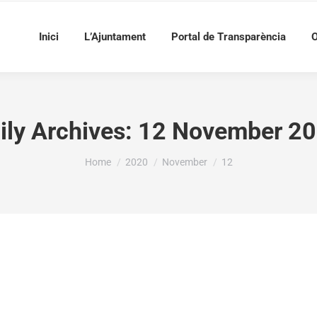
Inici
L’Ajuntament
Portal de Transparència
O
ily Archives:
12 November 2
You are here:
Home
2020
November
12
 4984.42€ per a cobrir les despeses de la reparació d