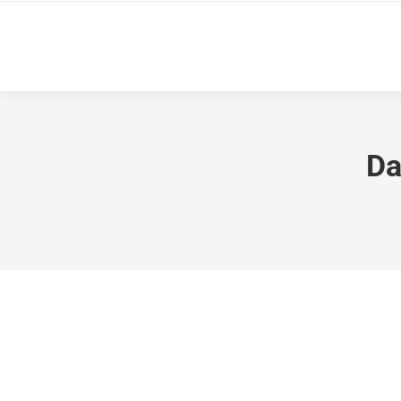
Da
La Diputació Provincial d’Alacant atorga
Subvencions rebudes
By
ed84f531a7
12 November 2020