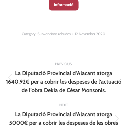
Informació
Category:
Subvencions rebudes
12 November 2020
Post
PREVIOUS
navigation
La Diputació Provincial d’Alacant atorga
Previous
1640.92€ per a cobrir les despeses de l’actuació
post:
de l’obra Dekia de Cèsar Monsonis.
NEXT
La Diputació Provincial d’Alacant atorga
Next
5000€ per a cobrir les despeses de les obres