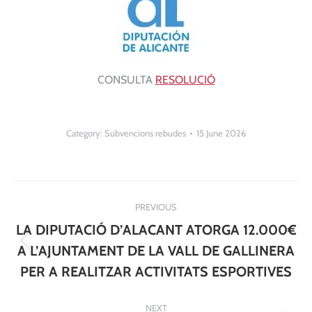
CONSULTA
RESOLUCIÓ
Category:
Subvencions rebudes
15 June 2026
Post
PREVIOUS
navigation
LA DIPUTACIÓ D’ALACANT ATORGA 12.000€
Previous
A L’AJUNTAMENT DE LA VALL DE GALLINERA
post:
PER A REALITZAR ACTIVITATS ESPORTIVES
NEXT