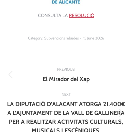
CONSULTA LA
RESOLUCIÓ
Category:
Subvencions rebudes
15 June 2026
Post
PREVIOUS
navigation
Previous
El Mirador del Xap
post:
NEXT
LA DIPUTACIÓ D’ALACANT ATORGA 21.400€
A L’AJUNTAMENT DE LA VALL DE GALLINERA
Next
PER A REALITZAR ACTIVITATS CULTURALS,
post:
MUSICALS I ESCÈNIQUES.