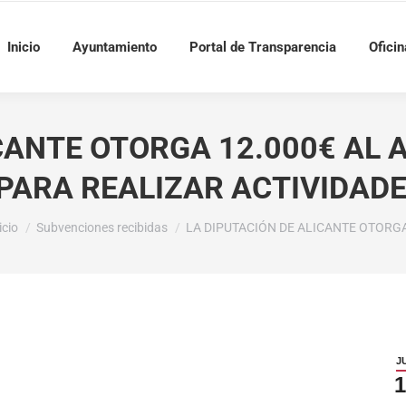
Inicio
Ayuntamiento
Portal de Transparencia
Oficin
ICANTE OTORGA 12.000€ AL 
PARA REALIZAR ACTIVIDAD
tás aquí:
icio
Subvenciones recibidas
LA DIPUTACIÓN DE ALICANTE OTORG
J
1