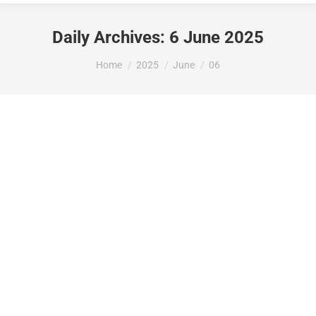
Daily Archives:
6 June 2025
You are here:
Home
2025
June
06
LA DIPUTACIÓ D’ALACANT ATORGA