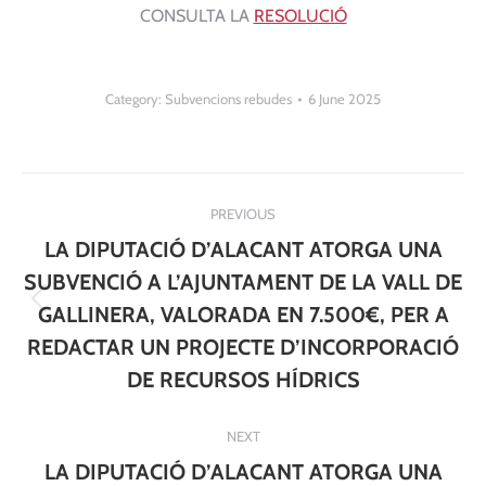
CONSULTA LA
RESOLUCIÓ
Category:
Subvencions rebudes
6 June 2025
Post
PREVIOUS
navigation
LA DIPUTACIÓ D’ALACANT ATORGA UNA
SUBVENCIÓ A L’AJUNTAMENT DE LA VALL DE
Previous
GALLINERA, VALORADA EN 7.500€, PER A
post:
REDACTAR UN PROJECTE D’INCORPORACIÓ
DE RECURSOS HÍDRICS
NEXT
LA DIPUTACIÓ D’ALACANT ATORGA UNA