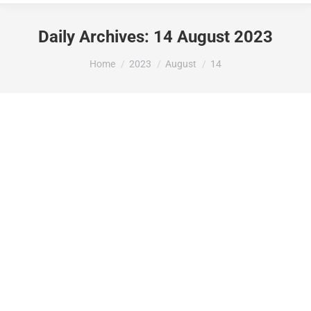
Daily Archives:
14 August 2023
You are here:
Home
2023
August
14
LA DIPUTACIÓ D’ALACANT ATORGA
2.904€ A L’AJUNTAMENT DE LA VALL
DE GALLINERA DINS DE LA
CONVOCATÒRIA PER A CONTROL DE
LA SALUBRITAT PÚBLICA I BENESTAR
ANIMAL , ANUALITAT 2023.
Subvencions rebudes
By
Maria Jose Puig
14 August 2023