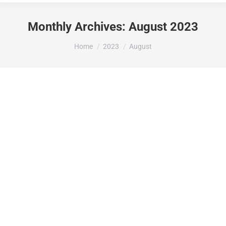
Monthly Archives:
August 2023
You are here:
Home
2023
August
LA DIPUTACIÓ D’ALACANT ATORGA
5.000 € AMB CARÀCTER NOMINATIU A
L’AJUNTAMENT DE LA VALL DE
GALLINERA DINS DE LA
CONVOCATÒRIA DE SUBVENCIONS DE
JACIMENTS D’ART RUPESTRE,
ANUALITAT 2022.