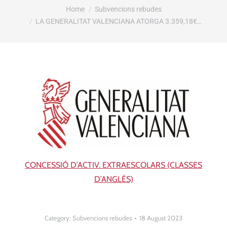
You are here:
Home
Subvencions rebudes
LA GENERALITAT VALENCIANA ATORGA 3.359,18€…
CONCESSIÓ D’ACTIV. EXTRAESCOLARS (CLASSES
D’ANGLÉS)
Category:
Subvencions rebudes
18 August 2023