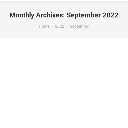
Monthly Archives:
September 2022
You are here:
Home
2022
September
LA DIPUTACIÓ D’ALACANT ATORGA
8.000 EUROS A L’AJUNTAMENT DE LA
VALL DE GALLINERA PER A L’EDICIÓ I
PRODUCCIÓ DE 26 PECES
AUDIOVISUALS, USBS PER A SER
ENTREGATS A CADASCUNA DE LES
DONES I FAMÍLIES QUE HAN