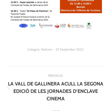
Category:
Notícies
25 September 2022
Post
PREVIOUS
navigation
LA VALL DE GALLINERA ACULL LA SEGONA
Previous
EDICIÓ DE LES JORNADES D’ENCLAVE
post:
CINEMA