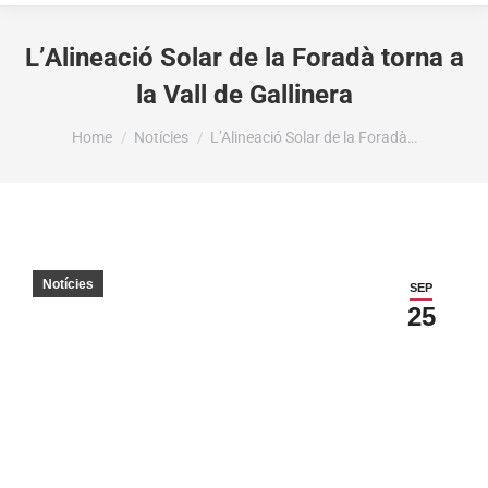
L’Alineació Solar de la Foradà torna a
la Vall de Gallinera
You are here:
Home
Notícies
L’Alineació Solar de la Foradà…
Notícies
SEP
25