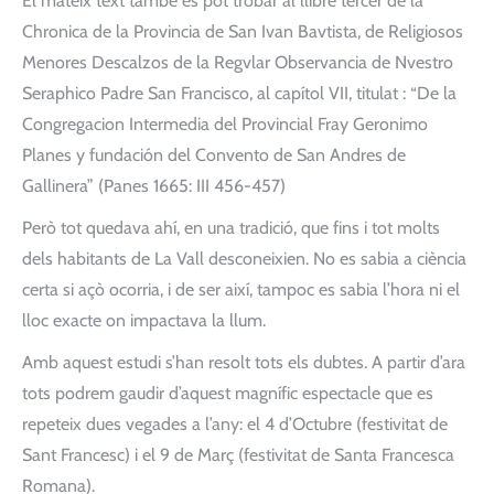
El mateix text també es pot trobar al llibre tercer de la
Chronica de la Provincia de San Ivan Bavtista, de Religiosos
Menores Descalzos de la Regvlar Observancia de Nvestro
Seraphico Padre San Francisco, al capítol VII, titulat : “De la
Congregacion Intermedia del Provincial Fray Geronimo
Planes y fundación del Convento de San Andres de
Gallinera” (Panes 1665: III 456-457)
Però tot quedava ahí, en una tradició, que fins i tot molts
dels habitants de La Vall desconeixien. No es sabia a ciència
certa si açò ocorria, i de ser així, tampoc es sabia l’hora ni el
lloc exacte on impactava la llum.
Amb aquest estudi s’han resolt tots els dubtes. A partir d’ara
tots podrem gaudir d’aquest magnífic espectacle que es
repeteix dues vegades a l’any: el 4 d’Octubre (festivitat de
Sant Francesc) i el 9 de Març (festivitat de Santa Francesca
Romana).