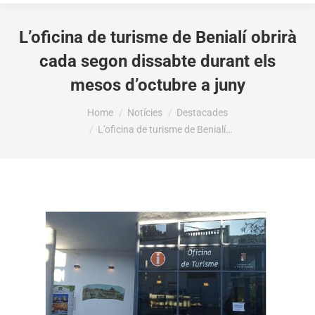
L’oficina de turisme de Benialí obrirà
cada segon dissabte durant els
mesos d’octubre a juny
You are here:
Home
Notícies
Destacades
L’oficina de turisme de Benialí…