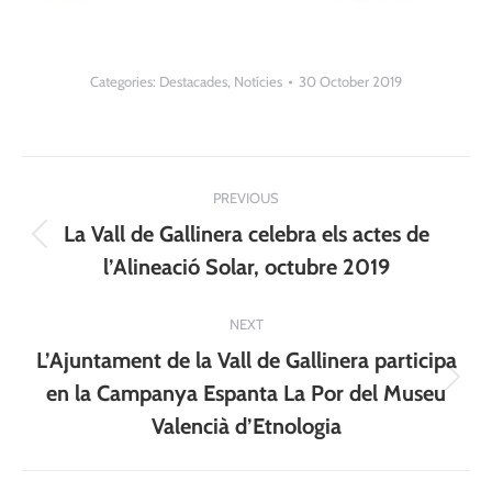
Categories:
Destacades
,
Notícies
30 October 2019
Post
PREVIOUS
navigation
La Vall de Gallinera celebra els actes de
Previous
l’Alineació Solar, octubre 2019
post:
NEXT
L’Ajuntament de la Vall de Gallinera participa
Next
en la Campanya Espanta La Por del Museu
post:
Valencià d’Etnologia