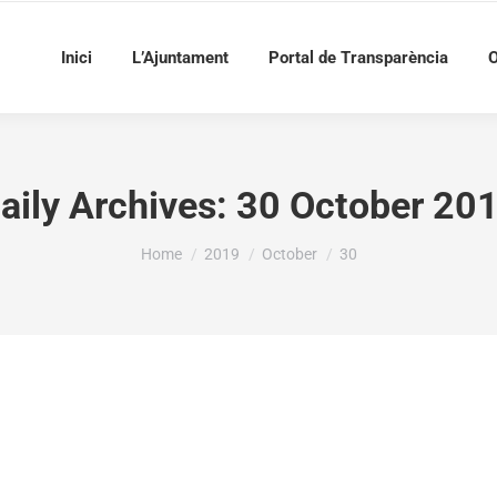
Inici
L’Ajuntament
Portal de Transparència
O
aily Archives:
30 October 20
You are here:
Home
2019
October
30
da segon dissabte durant els mesos d’octubre a juny