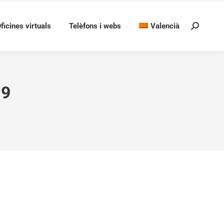
ficines virtuals
Telèfons i webs
Valencià
Search:
19