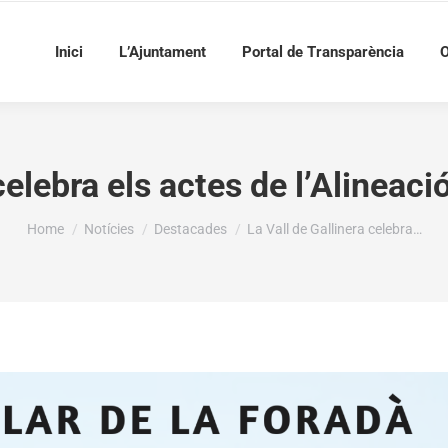
Inici
L’Ajuntament
Portal de Transparència
O
celebra els actes de l’Alineac
You are here:
Home
Notícies
Destacades
La Vall de Gallinera celebra…