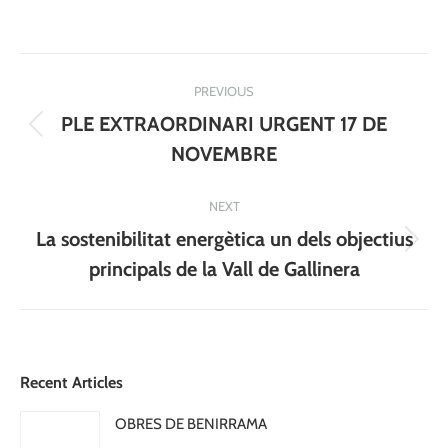
Post
PREVIOUS
navigation
PLE EXTRAORDINARI URGENT 17 DE
Previous
NOVEMBRE
post:
NEXT
La sostenibilitat energètica un dels objectius
Next
principals de la Vall de Gallinera
post:
Recent Articles
OBRES DE BENIRRAMA