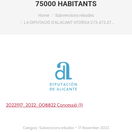
75000 HABITANTS
You are here:
Home
Subvencions rebudes
LA DIPUTACIÓ D’ALACANT ATORGA 273.472,47…
20221117_2022_008822 Concessió (1)
Category:
Subvencions rebudes
17 November 2022