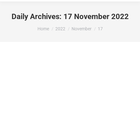
Daily Archives:
17 November 2022
You are here:
Home
2022
November
17
LA DIPUTACIÓ D’ALACANT ATORGA
273.472,47 EUROS A L’AJUNTAMENT DE
LA VALL DE GALLINERA PER A
ACTUACIONS DE CONSOLIDACIÓ I
VALORITZACIÓ DEL CASTELL D’ALCALÀ
O DE BENISSILI DINTRE DE LA
CONVOCATÒRIA D’AJUDES