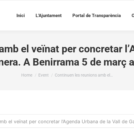
Inici
L’Ajuntament
Portal de Transparència
O
amb el veïnat per concretar l’
inera. A Benirrama 5 de març a
You are here:
Home
Event
Continuen les reunions amb el…
mb el veïnat per concretar l’Agenda Urbana de la Vall de Ga