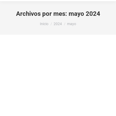
Archivos por mes:
mayo 2024
Estás aquí:
Inicio
2024
mayo
LA DIPUTACIÓN DE ALICANTE OTORGA
5.326,95€ Al AYUNTAMIENTO DE VALL
DE GALLINERA PARA CUBRIR LAS
APORTACIONES ESTATUTARIAS DEL
CONSORCIO PROVINCIAL PARA EL
SERVICIO DE PREVENCIÓN Y
EXTINCIÓN DE INCENDIOS Y