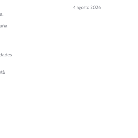
4 agosto 2026
a.
taña
edades
stá
l