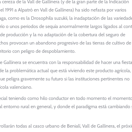
cereza de la Vall de Gallinera (y de la gran parte de la Indicación
l 1991 a Alpatró en Vall de Gallinera) ha sido nefasta por varios
aga, como es la Drosophila suzukii, la inadaptación de las variedad
frío o unos periodos de sequía anormalmente largos ligados al con
 de producción y la no adaptación de la cobertura del seguro de
echos provocan un abandono progresivo de las tierras de cultivo de
rritorio con peligro de despoblamiento.
 Gallinera se encuentra con la responsabilidad de hacer una fiest
e la problemática actual que está viviendo este producto agrícola, 
ue peligra gravemente su futuro si las instituciones pertinentes no
ícola valenciano.
pecial teniendo como hilo conductor en todo momento el moment
 al entorno rural en general, y donde el paradigma está cambiando 
llarán todas al casco urbano de Benialí, Vall de Gallinera, el pró