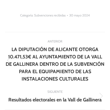
Categoría:
Subvenciones recibidas
30 mayo 2024
Navegación
ANTERIOR
entre
LA DIPUTACIÓN DE ALICANTE OTORGA
publicaciones
10.471,53€ AL AYUNTAMIENTO DE LA VALL
Publicación
DE GALLINERA DENTRO DE LA SUBVENCIÓN
anterior:
PARA EL EQUIPAMIENTO DE LAS
INSTALACIONES CULTURALES
SIGUIENTE
Publicación
Resultados electorales en la Vall de Gallinera
siguiente: