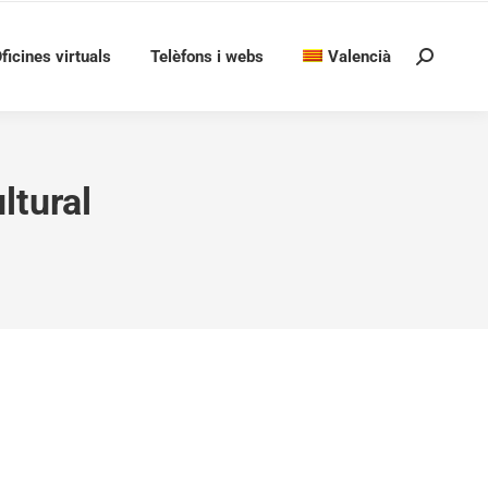
ficines virtuals
Telèfons i webs
Valencià
Search:
ltural