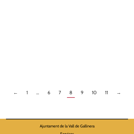
Ban municipal
,
Tauler virtual
By
Juanjo
27 February 2026
Nou sistema de subministrament d’aigua per a servei
agrícola a Alpatró i a Benissili S’informa que s’ha
canviat el sistema de subministrament d’aigua per a
servei agrícola sent les pautes següents: – Ja no es
podrà fer ús de les fitxes de recàrrega que es
compraven a la Tenda Carmen – El nou sistema
s’ha…
←
1
…
6
7
8
9
10
11
→
Ajuntament de la Vall de Gallinera
Services