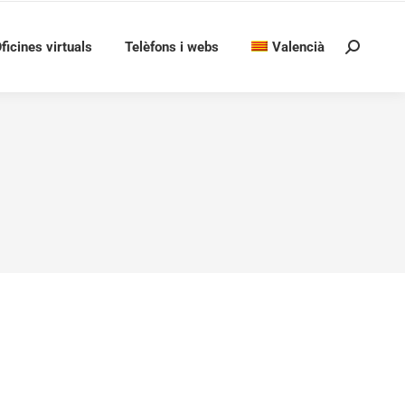
ficines virtuals
Telèfons i webs
Valencià
Search: