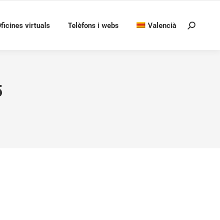
ficines virtuals
Telèfons i webs
Valencià
Search:
5