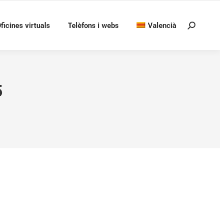
ficines virtuals
Telèfons i webs
Valencià
Search:
5