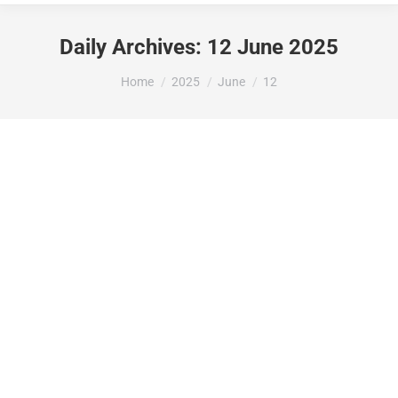
Daily Archives:
12 June 2025
You are here:
Home
2025
June
12
LA DIPUTACIÓ D’ALACANT HA